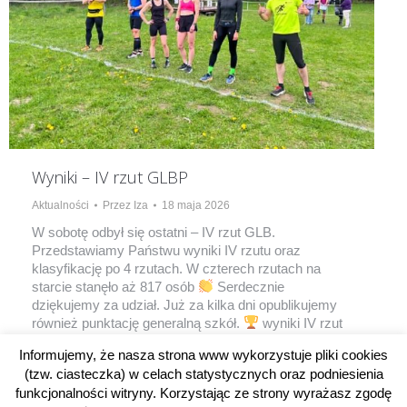
Wyniki – IV rzut GLBP
Aktualności
Przez
Iza
18 maja 2026
W sobotę odbył się ostatni – IV rzut GLB.
Przedstawiamy Państwu wyniki IV rzutu oraz
klasyfikację po 4 rzutach. W czterech rzutach na
starcie stanęło aż 817 osób
Serdecznie
dziękujemy za udział. Już za kilka dni opublikujemy
również punktację generalną szkół.
wyniki IV rzut
2026 WYNIKI GLBP 20252026
Informujemy, że nasza strona www wykorzystuje pliki cookies
(tzw. ciasteczka) w celach statystycznych oraz podniesienia
funkcjonalności witryny. Korzystając ze strony wyrażasz zgodę