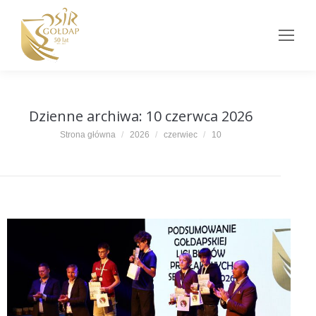
Dzienne archiwa:
10 czerwca 2026
Jesteś tutaj:
Strona główna
2026
czerwiec
10