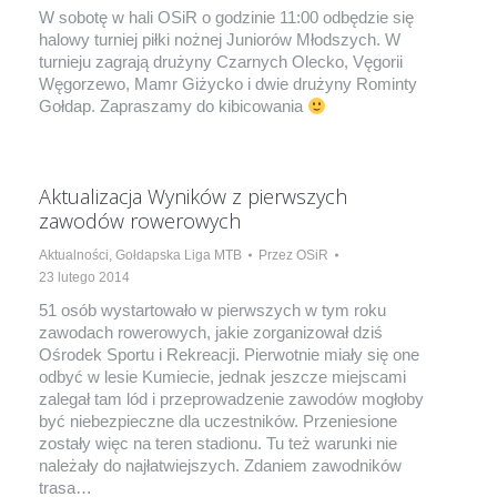
W sobotę w hali OSiR o godzinie 11:00 odbędzie się
halowy turniej piłki nożnej Juniorów Młodszych. W
turnieju zagrają drużyny Czarnych Olecko, Vęgorii
Węgorzewo, Mamr Giżycko i dwie drużyny Rominty
Gołdap. Zapraszamy do kibicowania
Aktualizacja Wyników z pierwszych
zawodów rowerowych
Aktualności
,
Gołdapska Liga MTB
Przez
OSiR
23 lutego 2014
51 osób wystartowało w pierwszych w tym roku
zawodach rowerowych, jakie zorganizował dziś
Ośrodek Sportu i Rekreacji. Pierwotnie miały się one
odbyć w lesie Kumiecie, jednak jeszcze miejscami
zalegał tam lód i przeprowadzenie zawodów mogłoby
być niebezpieczne dla uczestników. Przeniesione
zostały więc na teren stadionu. Tu też warunki nie
należały do najłatwiejszych. Zdaniem zawodników
trasa…