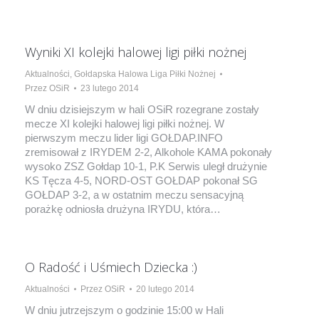
Wyniki XI kolejki halowej ligi piłki nożnej
Aktualności
,
Gołdapska Halowa Liga Piłki Nożnej
Przez
OSiR
23 lutego 2014
W dniu dzisiejszym w hali OSiR rozegrane zostały
mecze XI kolejki halowej ligi piłki nożnej. W
pierwszym meczu lider ligi GOŁDAP.INFO
zremisował z IRYDEM 2-2, Alkohole KAMA pokonały
wysoko ZSZ Gołdap 10-1, P.K Serwis uległ drużynie
KS Tęcza 4-5, NORD-OST GOŁDAP pokonał SG
GOŁDAP 3-2, a w ostatnim meczu sensacyjną
porażkę odniosła drużyna IRYDU, która…
O Radość i Uśmiech Dziecka :)
Aktualności
Przez
OSiR
20 lutego 2014
W dniu jutrzejszym o godzinie 15:00 w Hali