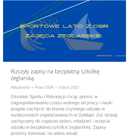
Ruszyły zapisy na bezpłatną szkółkę
żeglarską.
Aktualności
Przez
OSiR
3 lipca 2022
Ośrodek Sportu i Rekreacji chcąc pomóc w
zagospodarowaniu czasu wolnego od pracy i nauki
pragnie zachęcić do brania czynnego udziału w
wydarzeniach organizowanych w Gołdapi. Już dzisiaj
zachęcamy do zapisów dzieci, młodzież i wzięcia
udziału w bezpłatnej szkółce żeglarskiej. Zapisy
prosimy kierować na adres email: