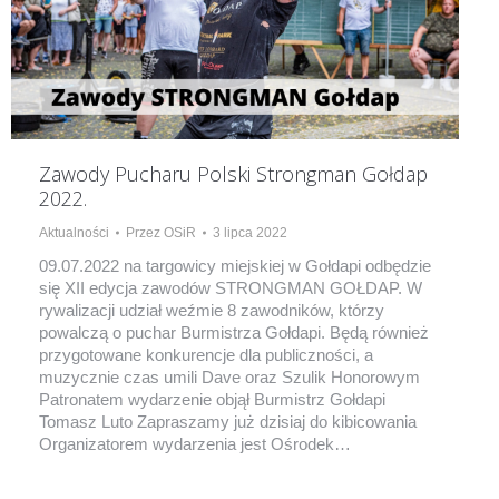
Zawody Pucharu Polski Strongman Gołdap
2022.
Aktualności
Przez
OSiR
3 lipca 2022
09.07.2022 na targowicy miejskiej w Gołdapi odbędzie
się XII edycja zawodów STRONGMAN GOŁDAP. W
rywalizacji udział weźmie 8 zawodników, którzy
powalczą o puchar Burmistrza Gołdapi. Będą również
przygotowane konkurencje dla publiczności, a
muzycznie czas umili Dave oraz Szulik Honorowym
Patronatem wydarzenie objął Burmistrz Gołdapi
Tomasz Luto Zapraszamy już dzisiaj do kibicowania
Organizatorem wydarzenia jest Ośrodek…