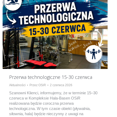
Przerwa technologiczne 15-30 czerwca
Aktualności
Przez
OSiR
2 czerwca 2026
Szanowni Klienci, informujemy, że w terminie 15–30
czerwca w Kompleksie Hala-Basen OSiR
realizowana będzie coroczna przerwa
technologiczna. W tym czasie obiekt (pływalnia,
siłownia, hala) będzie nieczynny z uwagi na