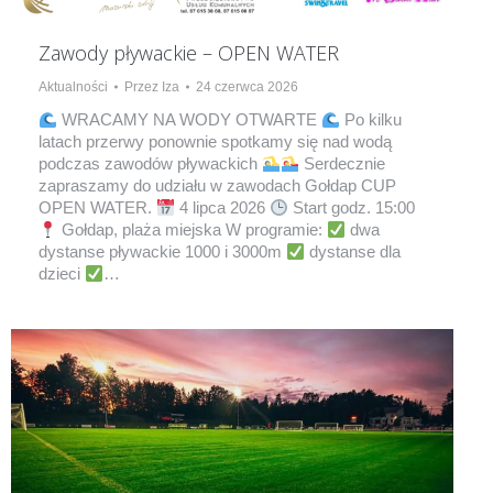
Zawody pływackie – OPEN WATER
Aktualności
Przez
Iza
24 czerwca 2026
WRACAMY NA WODY OTWARTE
Po kilku
latach przerwy ponownie spotkamy się nad wodą
podczas zawodów pływackich
Serdecznie
zapraszamy do udziału w zawodach Gołdap CUP
OPEN WATER.
4 lipca 2026
Start godz. 15:00
Gołdap, plaża miejska W programie:
dwa
dystanse pływackie 1000 i 3000m
dystanse dla
dzieci
…