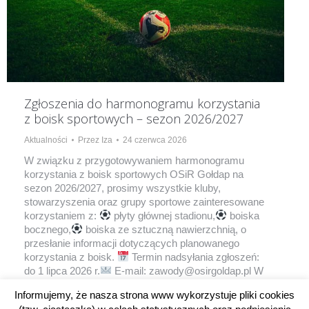
Zgłoszenia do harmonogramu korzystania
z boisk sportowych – sezon 2026/2027
Aktualności
Przez
Iza
24 czerwca 2026
W związku z przygotowywaniem harmonogramu
korzystania z boisk sportowych OSiR Gołdap na
sezon 2026/2027, prosimy wszystkie kluby,
stowarzyszenia oraz grupy sportowe zainteresowane
korzystaniem z:
płyty głównej stadionu,
boiska
bocznego,
boiska ze sztuczną nawierzchnią, o
przesłanie informacji dotyczących planowanego
korzystania z boisk.
Termin nadsyłania zgłoszeń:
do 1 lipca 2026 r.
E-mail: zawody@osirgoldap.pl W
zgłoszeniu…
Informujemy, że nasza strona www wykorzystuje pliki cookies