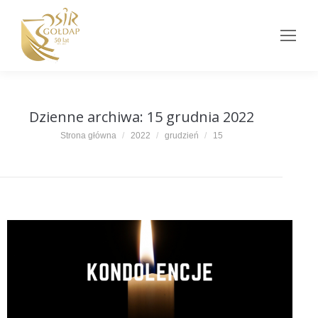
Dzienne archiwa:
15 grudnia 2022
Jesteś tutaj:
Strona główna
2022
grudzień
15