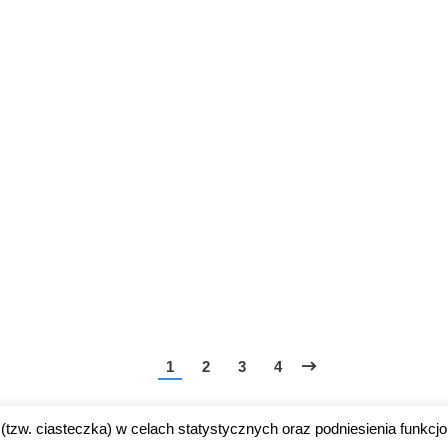
1
2
3
4
(tzw. ciasteczka) w celach statystycznych oraz podniesienia funkcjo