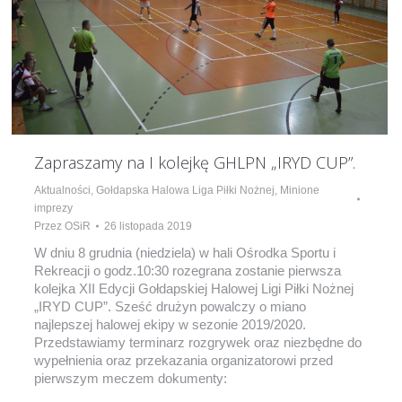
Zapraszamy na I kolejkę GHLPN „IRYD CUP”.
Aktualności
,
Gołdapska Halowa Liga Piłki Nożnej
,
Minione
imprezy
Przez
OSiR
26 listopada 2019
W dniu 8 grudnia (niedziela) w hali Ośrodka Sportu i
Rekreacji o godz.10:30 rozegrana zostanie pierwsza
kolejka XII Edycji Gołdapskiej Halowej Ligi Piłki Nożnej
„IRYD CUP”. Sześć drużyn powalczy o miano
najlepszej halowej ekipy w sezonie 2019/2020.
Przedstawiamy terminarz rozgrywek oraz niezbędne do
wypełnienia oraz przekazania organizatorowi przed
pierwszym meczem dokumenty: