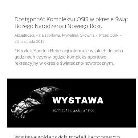
Dostępność Kompleksu OSiR w okresie Świąt
Bożego Narodzenia i Nowego Roku.
Aktualności
,
Hala sportowa
,
Pływalnia
,
Siłownia
Przez
OSiR
26 listopada 2019
Ośrodek Sportu i Rekreacji informuje w jakich dniach i
godzinach czynny będzie kompleks sportowo-
rekreacyjny w okresie świąteczno-noworocznym.
Wystawa gołdapskich modeli kartonowych.