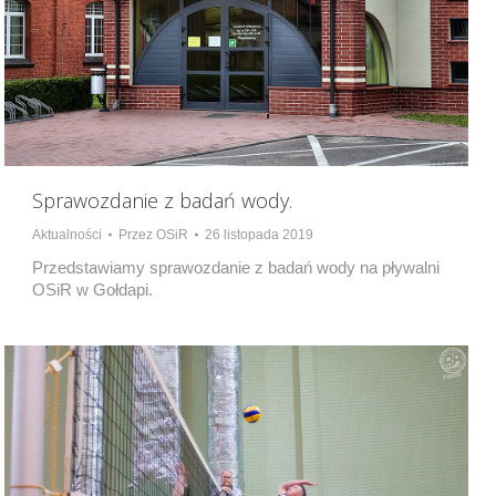
Sprawozdanie z badań wody.
Aktualności
Przez
OSiR
26 listopada 2019
Przedstawiamy sprawozdanie z badań wody na pływalni
OSiR w Gołdapi.