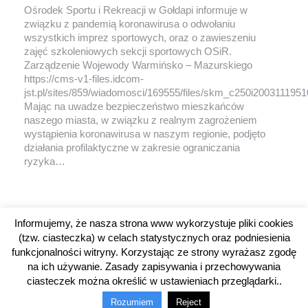
Ośrodek Sportu i Rekreacji w Gołdapi informuje w
związku z pandemią koronawirusa o odwołaniu
wszystkich imprez sportowych, oraz o zawieszeniu
zajęć szkoleniowych sekcji sportowych OSiR.
Zarządzenie Wojewody Warmińsko – Mazurskiego
https://cms-v1-files.idcom-
jst.pl/sites/859/wiadomosci/169555/files/skm_c250i2003111951
Mając na uwadze bezpieczeństwo mieszkańców
naszego miasta, w związku z realnym zagrożeniem
wystąpienia koronawirusa w naszym regionie, podjęto
działania profilaktyczne w zakresie ograniczania
ryzyka…
Informujemy, że nasza strona www wykorzystuje pliki cookies
1
2
3
4
5
…
30
(tzw. ciasteczka) w celach statystycznych oraz podniesienia
funkcjonalności witryny. Korzystając ze strony wyrażasz zgodę
na ich używanie. Zasady zapisywania i przechowywania
ciasteczek można określić w ustawieniach przeglądarki..
© 2014-2025 OSiR w Gołdapi. Wszelkie prawa zastrzeżone.
Rozumiem
Reject
Menu dolne