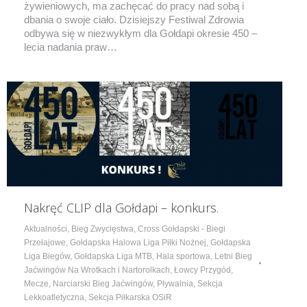
żywieniowych, ma zachęcać do pracy nad sobą i
dbania o swoje ciało. Dzisiejszy Festiwal Zdrowia
odbywa się w niezwykłym dla Gołdapi okresie 450 –
lecia nadania praw…
Nakręć CLIP dla Gołdapi – konkurs.
Aktualności
,
Bieg Zwycięstwa
,
Cross Gołdapski - Biegi
Przełajowe
,
Gołdapska Halowa Liga Piłki Nożnej
,
Gołdapska
Liga Biegów
,
Gołdapska Liga MTB
,
Hala sportowa
,
Letni Bieg
Jaćwingów Na Wrotkach i Nartorolkach
,
Łowcy Przygód
,
Mecze
,
Narciarski Bieg Jaćwingów
,
Pływalnia
,
Sekcja
Lekkoatletyczna
,
Sekcja Piłkarska OSiR