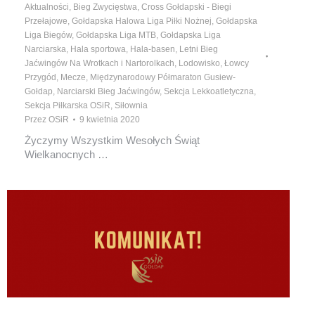
Aktualności
,
Bieg Zwycięstwa
,
Cross Gołdapski - Biegi
Przełajowe
,
Gołdapska Halowa Liga Piłki Nożnej
,
Gołdapska
Liga Biegów
,
Gołdapska Liga MTB
,
Gołdapska Liga
Narciarska
,
Hala sportowa
,
Hala-basen
,
Letni Bieg
Jaćwingów Na Wrotkach i Nartorolkach
,
Lodowisko
,
Łowcy
Przygód
,
Mecze
,
Międzynarodowy Półmaraton Gusiew-
Gołdap
,
Narciarski Bieg Jaćwingów
,
Sekcja Lekkoatletyczna
,
Sekcja Piłkarska OSiR
,
Siłownia
Przez
OSiR
9 kwietnia 2020
Życzymy Wszystkim Wesołych Świąt
Wielkanocnych …