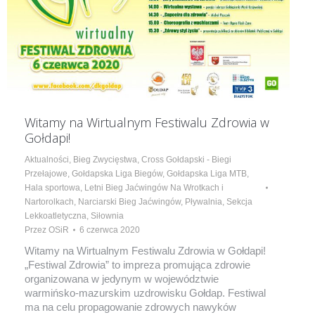
Witamy na Wirtualnym Festiwalu Zdrowia w
Gołdapi!
Aktualności
,
Bieg Zwycięstwa
,
Cross Gołdapski - Biegi
Przełajowe
,
Gołdapska Liga Biegów
,
Gołdapska Liga MTB
,
Hala sportowa
,
Letni Bieg Jaćwingów Na Wrotkach i
Nartorolkach
,
Narciarski Bieg Jaćwingów
,
Pływalnia
,
Sekcja
Lekkoatletyczna
,
Siłownia
Przez
OSiR
6 czerwca 2020
Witamy na Wirtualnym Festiwalu Zdrowia w Gołdapi!
„Festiwal Zdrowia” to impreza promująca zdrowie
organizowana w jedynym w województwie
warmińsko-mazurskim uzdrowisku Gołdap. Festiwal
ma na celu propagowanie zdrowych nawyków