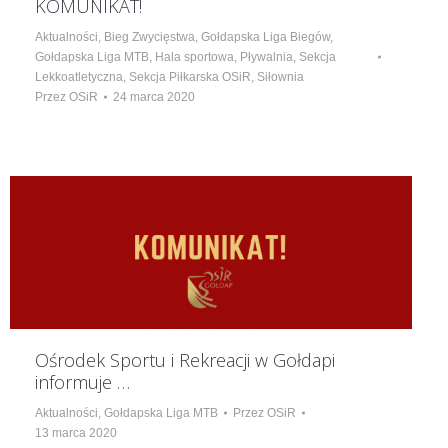
KOMUNIKAT!
Aktualności
,
Bieg Zwycięstwa
,
Gołdapska Liga Biegów
,
Gołdapska Liga MTB
,
Hala sportowa
,
Pływalnia
,
Sekcja
Lekkoatletyczna
,
Sekcja Piłkarska OSiR
,
Siłownia
Przez
OSiR
24 marca 2020
Ośrodek Sportu i Rekreacji w Gołdapi
informuje …
Aktualności
,
Gołdapska Liga MTB
Przez
OSiR
13 marca 2020