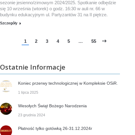
sezonie jesienno/zimowym 2024/2025. Spotkanie odbędzie
się 10 września (wtorek) o godz. 16:30 w auli nr. 66 w
budynku edukacyjnym ul. Partyzantów 31 na II piętrze.
Szczegóły
1
2
3
4
5
…
55
Ostatnie Informacje
Koniec przerwy technologicznej w Kompleksie OSiR.
1 lipca 2025
Wesołych Świąt Bożego Narodzenia
23 grudnia 2024
Płatność tylko gotówką 26-31.12.2024r