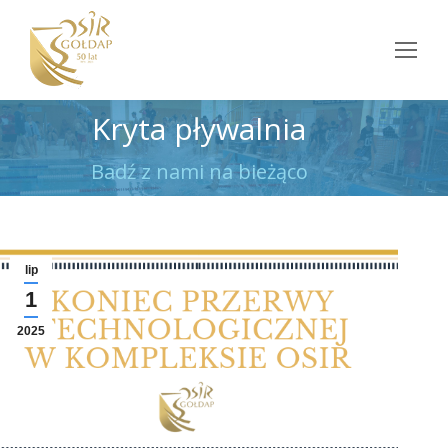
Kryta pływalnia
Jesteś tutaj:
Badź z nami na bieżąco
lip
1
2025