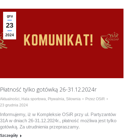
gru
23
2024
Płatność tylko gotówką 26-31.12.2024r
Aktualności
,
Hala sportowa
,
Pływalnia
,
Siłownia
Przez
OSiR
23 grudnia 2024
Informujemy, iż w Kompleksie OSiR przy ul. Partyzantów
31A w dniach 26-31.12.2024r., płatność możliwa jest tylko
gotówką. Za utrudnienia przepraszamy.
Szczegóły