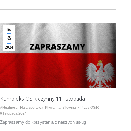
lis
6
2024
Kompleks OSiR czynny 11 listopada.
Aktualności
,
Hala sportowa
,
Pływalnia
,
Siłownia
Przez
OSiR
6 listopada 2024
Zapraszamy do korzystania z naszych usług