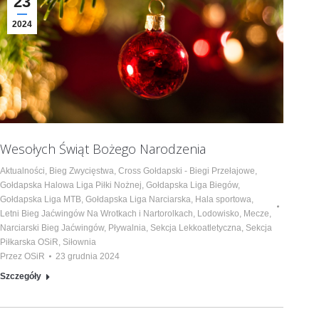
23
2024
Wesołych Świąt Bożego Narodzenia
Aktualności
,
Bieg Zwycięstwa
,
Cross Gołdapski - Biegi Przełajowe
,
Gołdapska Halowa Liga Piłki Nożnej
,
Gołdapska Liga Biegów
,
Gołdapska Liga MTB
,
Gołdapska Liga Narciarska
,
Hala sportowa
,
Letni Bieg Jaćwingów Na Wrotkach i Nartorolkach
,
Lodowisko
,
Mecze
,
Narciarski Bieg Jaćwingów
,
Pływalnia
,
Sekcja Lekkoatletyczna
,
Sekcja
Piłkarska OSiR
,
Siłownia
Przez
OSiR
23 grudnia 2024
Szczegóły