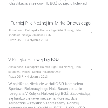
Klasyfikacja strzelców HL BGŻ po pięciu kolejkach
I Turniej Piłki Nożnej im. Mirka Orłowskiego
Aktualności
,
Gołdapska Halowa Liga Piłki Nożnej
,
Hala
sportowa
,
Sekcja Piłkarska OSiR
Przez
OSiR
4 stycznia 2013
V Kolejka Halowej Ligi BGŻ
Aktualności
,
Gołdapska Halowa Liga Piłki Nożnej
,
Hala
sportowa
,
Mecze
,
Sekcja Piłkarska OSiR
Przez
OSiR
4 stycznia 2013
W najbliższą Niedzielę w Hali OSiR Kompleksu
Sportowo Rekreacyjnego Hala-Basen zostanie
rozegrana V Kolejka Halowej Ligi BGŻ. Zapowiadają
się bardzo ciekawe mecze na które już dziś
serdecznie wszystkich zapraszamy. Poniżej
zestawienie par V Kolejki HL BGŻ. 11:00 – KPP