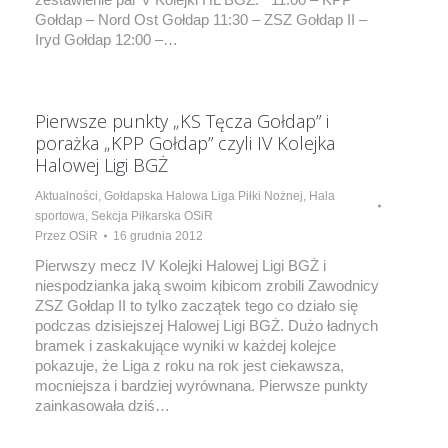
Gołdap – Nord Ost Gołdap 11:30 – ZSZ Gołdap II –
Iryd Gołdap 12:00 –…
Pierwsze punkty „KS Tęcza Gołdap” i
porażka „KPP Gołdap” czyli IV Kolejka
Halowej Ligi BGŻ
Aktualności
,
Gołdapska Halowa Liga Piłki Nożnej
,
Hala
sportowa
,
Sekcja Piłkarska OSiR
Przez
OSiR
16 grudnia 2012
Pierwszy mecz IV Kolejki Halowej Ligi BGŻ i
niespodzianka jaką swoim kibicom zrobili Zawodnicy
ZSZ Gołdap II to tylko zaczątek tego co działo się
podczas dzisiejszej Halowej Ligi BGŻ. Dużo ładnych
bramek i zaskakujące wyniki w każdej kolejce
pokazuje, że Liga z roku na rok jest ciekawsza,
mocniejsza i bardziej wyrównana. Pierwsze punkty
zainkasowała dziś…