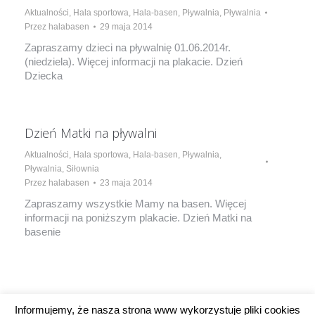
Aktualności
,
Hala sportowa
,
Hala-basen
,
Pływalnia
,
Pływalnia
Przez
halabasen
29 maja 2014
Zapraszamy dzieci na pływalnię 01.06.2014r.
(niedziela). Więcej informacji na plakacie. Dzień
Dziecka
Dzień Matki na pływalni
Aktualności
,
Hala sportowa
,
Hala-basen
,
Pływalnia
,
Pływalnia
,
Siłownia
Przez
halabasen
23 maja 2014
Zapraszamy wszystkie Mamy na basen. Więcej
informacji na poniższym plakacie. Dzień Matki na
basenie
1
…
90
91
92
93
94
…
Informujemy, że nasza strona www wykorzystuje pliki cookies