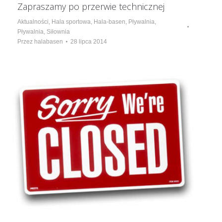
Zapraszamy po przerwie technicznej
Aktualności
,
Hala sportowa
,
Hala-basen
,
Pływalnia
,
Pływalnia
,
Siłownia
Przez
halabasen
28 lipca 2014