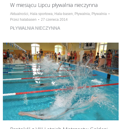
W miesiącu Lipcu pływalnia nieczynna
Aktualności
,
Hala sportowa
,
Hala-basen
,
Pływalnia
,
Pływalnia
Przez
halabasen
27 czerwca 2014
PŁYWALNIA NIECZYNNA