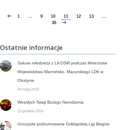
1
…
9
10
11
12
13
…
36
Ostatnie informacje
Sukces młodzieży z LA OSiR podczas Mistrzostw
Województwa Warmińsko- Mazurskiego LDK w
Olsztynie
26 maja 2025
Wesołych Świąt Bożego Narodzenia
23 grudnia 2024
Uroczyste podsumowanie Gołdapskiej Ligi Biegów