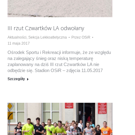
III rzut Czwartków LA odwołany
Aktualności
,
Sekcja Lekkoatletyczna
Przez
OSiR
11 maja 2017
Ośrodek Sportu i Rekreacji informuje, że ze względu
na zalegający śnieg oraz niską temperaturę
zaplanowany na dziś III rzut Czwartków LA nie
odbędzie się. Stadion OSiR – zdjęcia 11.05.2017
Szczegóły