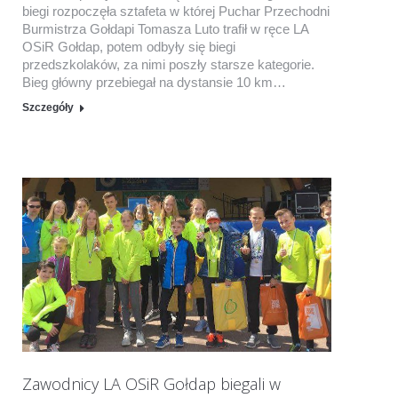
biegi rozpoczęła sztafeta w której Puchar Przechodni
Burmistrza Gołdapi Tomasza Luto trafił w ręce LA
OSiR Gołdap, potem odbyły się biegi
przedszkolaków, za nimi poszły starsze kategorie.
Bieg główny przebiegał na dystansie 10 km…
Szczegóły
Zawodnicy LA OSiR Gołdap biegali w