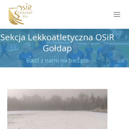
Sekcja Lekkoatletyczna OSiR
Gołdap
Jesteś tutaj:
Badź z nami na bieżąco