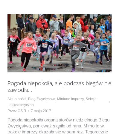
Pogoda niepokoiła, ale podczas biegów nie
zawiodła…
Aktualności
,
Bieg Zwycięstwa
,
Minione imprezy
,
Sekcja
Lekkoatletyczna
Przez
OSiR
7 maja 2017
Pogoda niepokoiła organizatorów niedzielnego Biegu
Zwycięstwa, ponieważ siąpiło od rana. Mimo to w
trakcie imprezy okazała się w sam raz. Tegoroczne