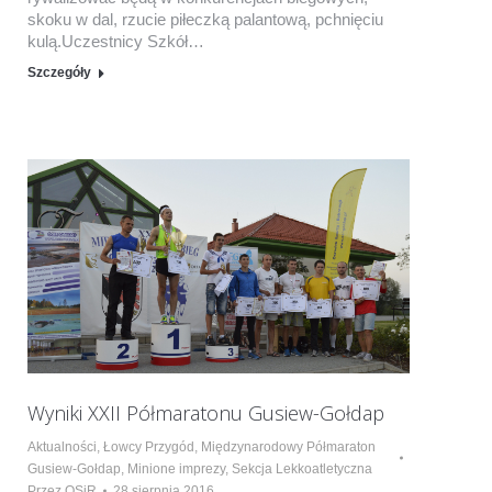
skoku w dal, rzucie piłeczką palantową, pchnięciu
kulą.Uczestnicy Szkół…
Szczegóły
Wyniki XXII Półmaratonu Gusiew-Gołdap
Aktualności
,
Łowcy Przygód
,
Międzynarodowy Półmaraton
Gusiew-Gołdap
,
Minione imprezy
,
Sekcja Lekkoatletyczna
Przez
OSiR
28 sierpnia 2016