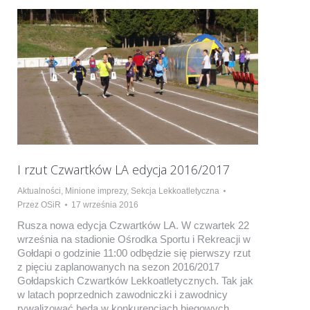
I rzut Czwartków LA edycja 2016/2017
Aktualności
,
Minione imprezy
,
Sekcja Lekkoatletyczna
Przez
OSiR
17 września 2016
Rusza nowa edycja Czwartków LA. W czwartek 22
września na stadionie Ośrodka Sportu i Rekreacji w
Gołdapi o godzinie 11:00 odbędzie się pierwszy rzut
z pięciu zaplanowanych na sezon 2016/2017
Gołdapskich Czwartków Lekkoatletycznych. Tak jak
w latach poprzednich zawodniczki i zawodnicy
rywalizować będą w konkurencjach biegowych,