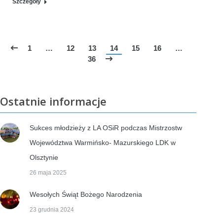
Szczegóły
1
…
12
13
14
15
16
…
36
Ostatnie informacje
Sukces młodzieży z LA OSiR podczas Mistrzostw
Województwa Warmińsko- Mazurskiego LDK w
Olsztynie
26 maja 2025
Wesołych Świąt Bożego Narodzenia
23 grudnia 2024