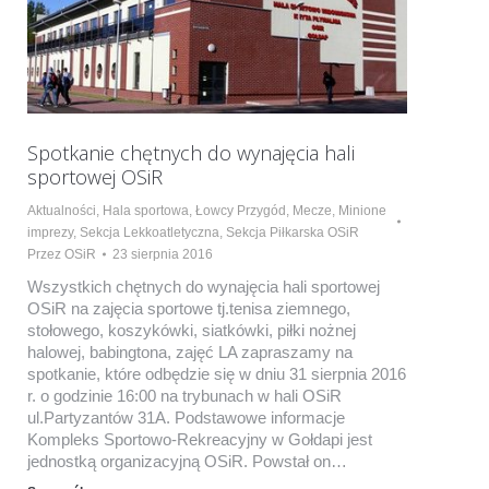
Spotkanie chętnych do wynajęcia hali
sportowej OSiR
Aktualności
,
Hala sportowa
,
Łowcy Przygód
,
Mecze
,
Minione
imprezy
,
Sekcja Lekkoatletyczna
,
Sekcja Piłkarska OSiR
Przez
OSiR
23 sierpnia 2016
Wszystkich chętnych do wynajęcia hali sportowej
OSiR na zajęcia sportowe tj.tenisa ziemnego,
stołowego, koszykówki, siatkówki, piłki nożnej
halowej, babingtona, zajęć LA zapraszamy na
spotkanie, które odbędzie się w dniu 31 sierpnia 2016
r. o godzinie 16:00 na trybunach w hali OSiR
ul.Partyzantów 31A. Podstawowe informacje
Kompleks Sportowo-Rekreacyjny w Gołdapi jest
jednostką organizacyjną OSiR. Powstał on…