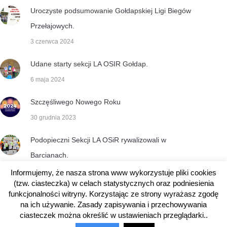
Uroczyste podsumowanie Gołdapskiej Ligi Biegów
Przełajowych.
3 czerwca 2024
Udane starty sekcji LA OSIR Gołdap.
6 maja 2024
Szczęśliwego Nowego Roku
30 grudnia 2023
Podopieczni Sekcji LA OSiR rywalizowali w
Barcianach.
3 maja 2023
Informujemy, że nasza strona www wykorzystuje pliki cookies
(tzw. ciasteczka) w celach statystycznych oraz podniesienia
funkcjonalności witryny. Korzystając ze strony wyrażasz zgodę
na ich używanie. Zasady zapisywania i przechowywania
ciasteczek można określić w ustawieniach przeglądarki..
© 2014-2025 OSiR w Gołdapi. Wszelkie prawa zastrzeżone.