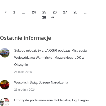
1
…
24
25
26
27
28
…
36
Ostatnie informacje
Sukces młodzieży z LA OSiR podczas Mistrzostw
Województwa Warmińsko- Mazurskiego LDK w
Olsztynie
26 maja 2025
Wesołych Świąt Bożego Narodzenia
23 grudnia 2024
Uroczyste podsumowanie Gołdapskiej Ligi Biegów