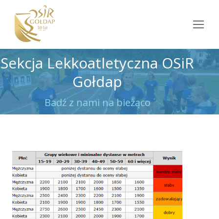
Sekcja Lekkoatletyczna OSiR
Gołdap
Jesteś tutaj:
Badź z nami na bieżąco