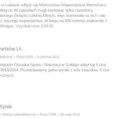
a w Lubawie odbyły się Mistrzostwa Województwa Warmińsko-
letyce. W zawodach mogli startować tylko zawodnicy
lskiego Związku Lekkiej Atletyki, więc startowała na nich cała
 z naszego województwa. W biegu na 800 metrów znakomite 2
 Wielgus. Uzyskał czas 2:03:92.
wartków LA
letyczna
Przez
OSiR
3 czerwca 2014
iejskim Ośrodka Sportu i Rekreacji w Gołdapi odbył się II rzut
013/2014. Przedstawiamy pełne wyniki z w/w zawodów. II rzut
ycznych
Wyniki
d
,
Sekcja Lekkoatletyczna
Przez
OSiR
30 maja 2014