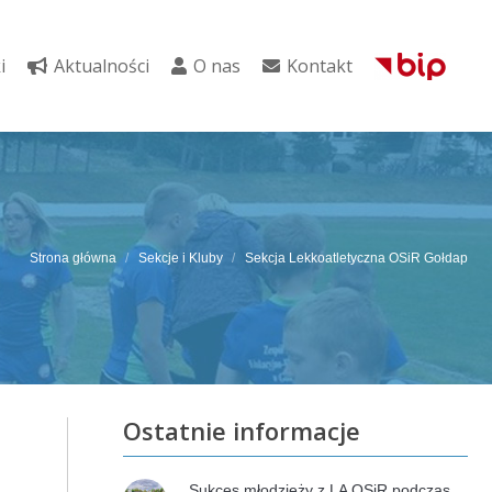
i
Aktualności
O nas
Kontakt
i
Aktualności
O nas
Kontakt
Strona główna
Sekcje i Kluby
Sekcja Lekkoatletyczna OSiR Gołdap
Ostatnie informacje
Sukces młodzieży z LA OSiR podczas