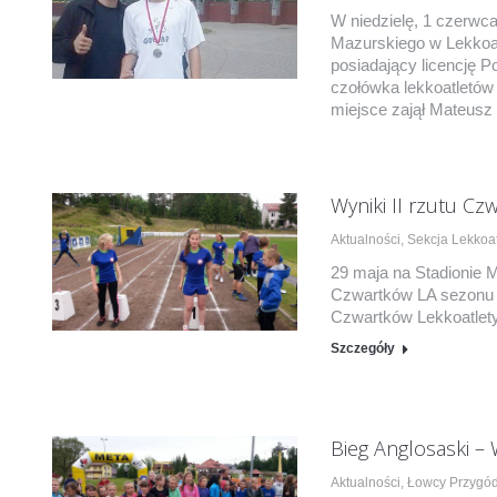
W niedzielę, 1 czerwc
Mazurskiego w Lekkoat
posiadający licencję Po
czołówka lekkoatletów
miejsce zajął Mateusz
Wyniki II rzutu Cz
Aktualności
,
Sekcja Lekkoat
29 maja na Stadionie M
Czwartków LA sezonu 2
Czwartków Lekkoatlet
Szczegóły
Bieg Anglosaski – 
Aktualności
,
Łowcy Przygó