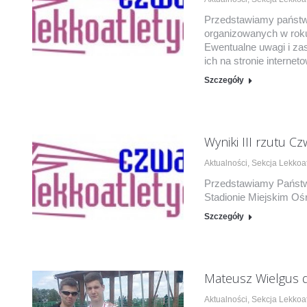
Przedstawiamy państw
organizowanych w roku
Ewentualne uwagi i zas
ich na stronie interne
Szczegóły
Wyniki III rzutu C
Aktualności
,
Sekcja Lekkoat
Przedstawiamy Państwu
Stadionie Miejskim Ośr
Szczegóły
Mateusz Wielgus d
Aktualności
,
Sekcja Lekkoat