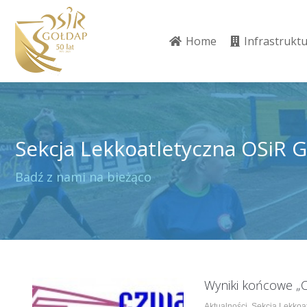
Home
Infrastrukt
Home
Infrastrukt
Sekcja Lekkoatletyczna OSiR 
Jesteś tutaj:
Badź z nami na bieżąco
Wyniki końcowe „
Aktualności
,
Sekcja Lekkoat