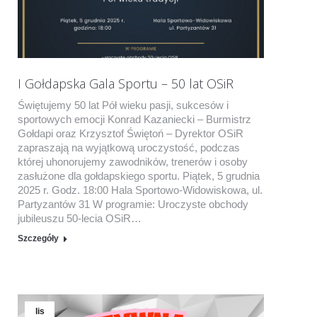
I Gołdapska Gala Sportu – 50 lat OSiR
Świętujemy 50 lat Pół wieku pasji, sukcesów i
sportowych emocji Konrad Kazaniecki – Burmistrz
Gołdapi oraz Krzysztof Świętoń – Dyrektor OSiR
zapraszają na wyjątkową uroczystość, podczas
której uhonorujemy zawodników, trenerów i osoby
zasłużone dla gołdapskiego sportu. Piątek, 5 grudnia
2025 r. Godz. 18:00 Hala Sportowo-Widowiskowa, ul.
Partyzantów 31 W programie: Uroczyste obchody
jubileuszu 50-lecia OSiR…
Szczegóły
lis