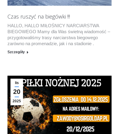
Czas ruszyć na biegówki !!!
HALLO, HALLO MIŁOŚNICY NARCIARSTWA
BIEGOWEGO Mamy dla Was świetną wiadomość –
przygotowaliśmy trasy narciarstwa biegowego
zarówno na promenadzie, jak i na stadionie .
Szczegóły
lis
20
2025