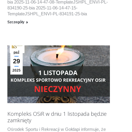
bia 2025-11-06-14-47-08-TemplateJSHPL_ENVI-PL-
834190-25-bia 2025-11-06-14-47-15-
TemplateJSHPL_ENVI-PL-834191-25-bia
Szczegóły
paź
29
2025
Kompleks OSiR w dniu 1 listopada będzie
zamknięty
Ośrodek Sportu i Rekreacji w Gołdapi informuje, że