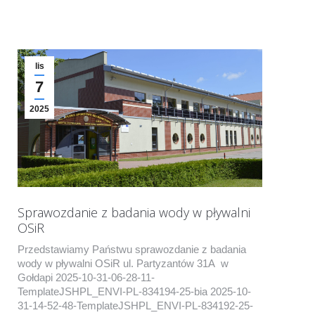
lis
7
2025
Sprawozdanie z badania wody w pływalni
OSiR
Przedstawiamy Państwu sprawozdanie z badania
wody w pływalni OSiR ul. Partyzantów 31A w
Gołdapi 2025-10-31-06-28-11-
TemplateJSHPL_ENVI-PL-834194-25-bia 2025-10-
31-14-52-48-TemplateJSHPL_ENVI-PL-834192-25-