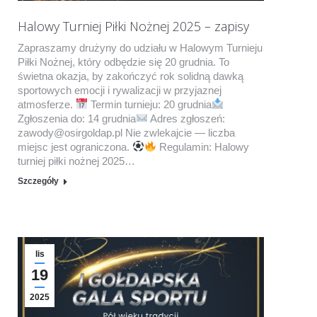
Halowy Turniej Piłki Nożnej 2025 – zapisy
Zapraszamy drużyny do udziału w Halowym Turnieju
Piłki Nożnej, który odbędzie się 20 grudnia. To
świetna okazja, by zakończyć rok solidną dawką
sportowych emocji i rywalizacji w przyjaznej
atmosferze.
Termin turnieju: 20 grudnia
Zgłoszenia do: 14 grudnia
Adres zgłoszeń:
zawody@osirgoldap.pl Nie zwlekajcie — liczba
miejsc jest ograniczona.
Regulamin: Halowy
turniej piłki nożnej 2025…
Szczegóły
lis
19
2025