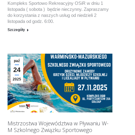
Kompleks Sportowo Rekreacyjny OSiR w dniu 1
listopada ( sobota ) będzie nieczynny. Zapraszamy
do korzystania z naszych usług od niedzieli 2
listopada od godz. 6:00.
Szczegóły
paź
24
2025
Mistrzostwa Województwa w Pływaniu W-
M Szkolnego Związku Sportowego