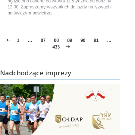
będzie ono otwarte od wtorku 11 stycznia od godziny
13:00. Zapraszamy wszystkich do jazdy na łyżwach
na świeżym powietrzu.
1
…
87
88
89
90
91
…
433
Nadchodzące imprezy