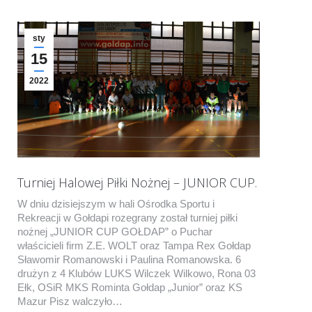
sty
15
2022
Turniej Halowej Piłki Nożnej – JUNIOR CUP.
W dniu dzisiejszym w hali Ośrodka Sportu i
Rekreacji w Gołdapi rozegrany został turniej piłki
nożnej „JUNIOR CUP GOŁDAP” o Puchar
właścicieli firm Z.E. WOLT oraz Tampa Rex Gołdap
Sławomir Romanowski i Paulina Romanowska. 6
drużyn z 4 Klubów LUKS Wilczek Wilkowo, Rona 03
Ełk, OSiR MKS Rominta Gołdap „Junior” oraz KS
Mazur Pisz walczyło…