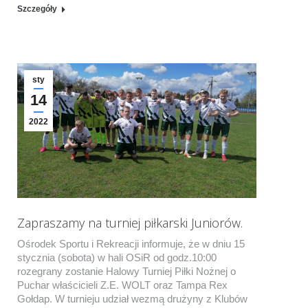
Szczegóły
sty
14
2022
Zapraszamy na turniej piłkarski Juniorów.
Ośrodek Sportu i Rekreacji informuje, że w dniu 15
stycznia (sobota) w hali OSiR od godz.10:00
rozegrany zostanie Halowy Turniej Piłki Nożnej o
Puchar właścicieli Z.E. WOLT oraz Tampa Rex
Gołdap. W turnieju udział wezmą drużyny z Klubów