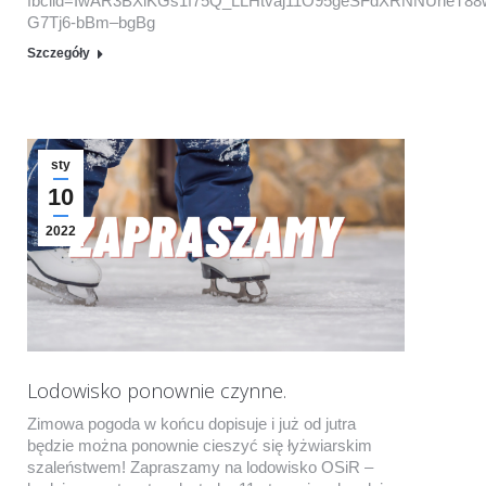
fbclid=IwAR3BXlKGs1f75Q_LLHtvaj11O95geSFdXRNNUneT88
G7Tj6-bBm–bgBg
Szczegóły
sty
10
2022
Lodowisko ponownie czynne.
Zimowa pogoda w końcu dopisuje i już od jutra
będzie można ponownie cieszyć się łyżwiarskim
szaleństwem! Zapraszamy na lodowisko OSiR –