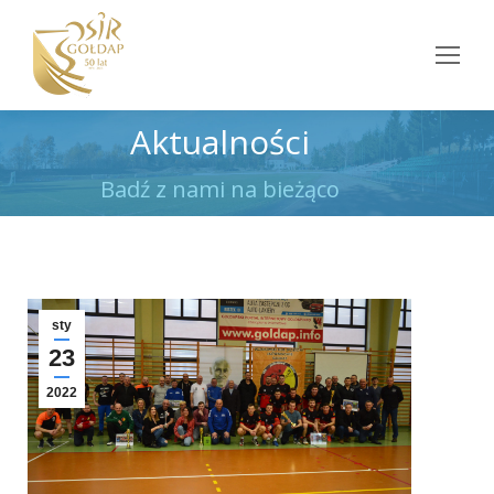
Aktualności
Jesteś tutaj:
Badź z nami na bieżąco
sty
23
2022