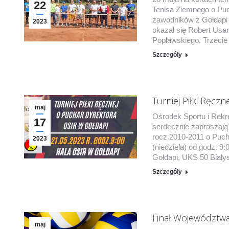
22
Tenisa Ziemnego o Puch
zawodników z Gołdapi 
2023
okazał się Robert Usar
Popławskiego. Trzecie 
Szczegóły
Turniej Piłki Ręcz
maj
Ośrodek Sportu i Rekr
17
serdecznie zapraszają 
rocz.2010-2011 o Puch
2023
(niedziela) od godz. 9
Gołdapi, UKS 50 Bia
Szczegóły
Finał Województwa
maj