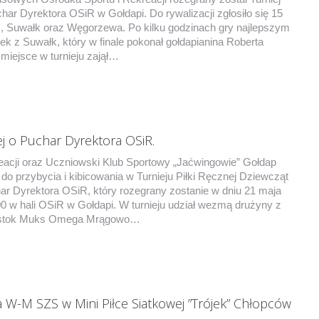
ar Dyrektora OSiR w Gołdapi. Do rywalizacji zgłosiło się 15
, Suwałk oraz Węgorzewa. Po kilku godzinach gry najlepszym
ek z Suwałk, który w finale pokonał gołdapianina Roberta
miejsce w turnieju zajął…
nej o Puchar Dyrektora OSiR.
eacji oraz Uczniowski Klub Sportowy „Jaćwingowie” Gołdap
do przybycia i kibicowania w Turnieju Piłki Ręcznej Dziewcząt
ar Dyrektora OSiR, który rozegrany zostanie w dniu 21 maja
:00 w hali OSiR w Gołdapi. W turnieju udział wezmą drużyny z
łystok Muks Omega Mrągowo…
 W-M SZS w Mini Piłce Siatkowej ”Trójek” Chłopców