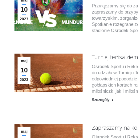
maj
Przyłączamy się do za
10
zapraszamy do przybyc
towarzyskim, zorganiz
2023
Spotkanie rozegrane zo
stadionie Ośrodek Spor
Turniej tenisa zie
maj
Ośrodek Sportu i Rekr
10
do udziału w Turnieju 
odpowiedniej pogodzie
2023
gołdapskich kortach r
miłośniczki jak i miło
Szczegóły
Zapraszamy na kor
maj
Ośrodek Sportu i Rekre