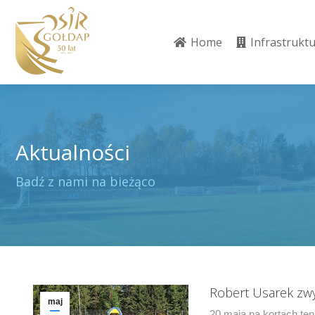
Home
Infrastrukt
Home
Infrastrukt
Aktualności
Jesteś tutaj:
Badź z nami na bieżąco
Robert Usarek zwy
maj
20 maja na kortach ten