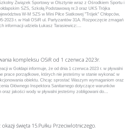
zkolny Związek Sportowy w Olsztynie wraz z Ośrodkiem Sportu i
Gołdapskim SZS, Szkołą Podstawową nr.3 oraz UKS Trójka
ojewództwa W-M SZS w Mini Piłce Siatkowej ”Trójek” Chłopców,
-05-2023 r. w Hali OSiR ul. Partyzantów 31A. Rozpoczęcie zmagań
ch informacji udziela Łukasz Tarasiewicz:…
wania kompleksu OSiR od 1 czerwca 2023r.
acji w Gołdapi informuje, że od dnia 1 czerwca 2023 r. w pływalni
 prace porządkowe, których nie jesteśmy w stanie wykonać w
unkcjonowania obiektu. Chcąc sprostać Waszym wymaganiom oraz
cenia Głównego Inspektora Sanitarnego dotyczące warunków
h oraz jakości wody w pływalni jesteśmy zobligowani do…
 okazji święta 15.Pułku Przeciwlotniczego.