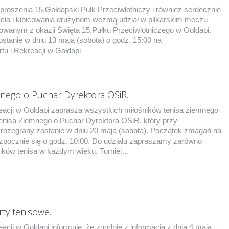
proszenia 15.Gołdapski Pułk Przeciwlotniczy i również serdecznie
ia i kibicowania drużynom wezmą udział w piłkarskim meczu
owanym z okazji Święta 15.Pułku Przeciwlotniczego w Gołdapi.
stanie w dniu 13 maja (sobota) o godz. 15:00 na
tu i Rekreacji w Gołdapi
mnego o Puchar Dyrektora OSiR.
eacji w Gołdapi zaprasza wszystkich miłośników tenisa ziemnego
Tenisa Ziemnego o Puchar Dyrektora OSiR, który przy
 rozegrany zostanie w dniu 20 maja (sobota). Początek zmagań na
ozpocznie się o godz. 10:00. Do udziału zapraszamy zarówno
śników tenisa w każdym wieku. Turniej…
ty tenisowe.
acji w Gołdapi informuje, że zgodnie z informacją z dnia 4 maja