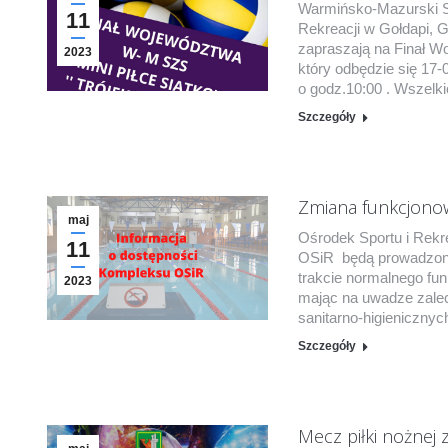
Warmińsko-Mazurski S
11
Rekreacji w Gołdapi, 
zapraszają na Finał W
2023
który odbędzie się 17
o godz.10:00 . Wszelki
Szczegóły
Zmiana funkcjono
maj
Ośrodek Sportu i Rekre
11
OSiR będą prowadzone
trakcie normalnego f
2023
mając na uwadze zale
sanitarno-higienicznyc
Szczegóły
Mecz piłki nożnej z