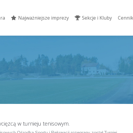
ura
Najważniejsze imprezy
Sekcje i Kluby
Cennik
ura
Najważniejsze imprezy
Sekcje i Kluby
Cennik
cięzcą w turnieju tenisowym.
isowych Ośrodka Sportu i Rekreacji rozegrany został Turniej