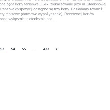
pne będą korty tenisowe OSiR, zlokalizowane przy ul. Stadionowej
 Państwa dyspozycji dostępne są trzy korty. Posiadamy również
iety tenisowe (darmowe wypożyczenie). Rezerwacji kortów
onać wyłącznie telefonicznie pod…
53
54
55
…
433