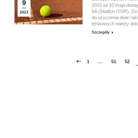
9
2023 od 10 maja dostę
5A (Stadion OSiR). Do
2023
do użyczenia dwie rak
tenisowych należy dok
Szczegóły
1
…
51
52