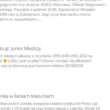
grają w nim trzy drużyny: AISKO Warszawa, Oldboje Węgorzewo i
owskiego. Początek o godzinie 10.00. Zapraszamy! Mirosław
 1968 roku w Żytkiejmach. Jego życie było bardzo mocno
Był m.in. zawodnikiem i…
o gr. Junior Młodszy
h młodych piłkarzy z roczników 1999-2000-2001-2002 na
ne
Lubisz grać w piłkę? Chcesz rozwijać się piłkarsko?
więcej informacji pod numerem telefonu 507400708
rlika w Baniach Mazurskich.
Mazurskich została rozegrana ostatnia kolejka Art-Press Ligi
niki z VII kolejki ligi oraz krótka relację z całej ligi. Wynik VII