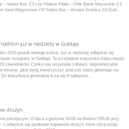
p – Sebex Bus 2:3 Los Pilakos Piłaki – Orlik Banie Mazurskie 2:2
mi Swoi Węgorzewo 7:0 Sebex Bus – Amator Granica 2:0 Żubr…
riathlon już w niedzielę w Gołdapi.
hlon 2015 powoli dobiega końca. Już w niedzielę odbędzie się
zostanie rozegrany w Gołdapi. Ta przepiękna mazurska miejscowość
500 zawodników. Czeka nas wspaniała zabawa, niepowtarzalna
te emocje, jakie będą towarzyszyć podczas startu głównego na
Do klasyfikacji generalnej liczą się 4 najlepsze…
ów drużyn.
iu jutrzejszym 15 lipca o godzinie 16:00 na Boisku ORLIK przy
 1 odbędzie się spotkanie kapitanów drużyn, które chcą wziąć