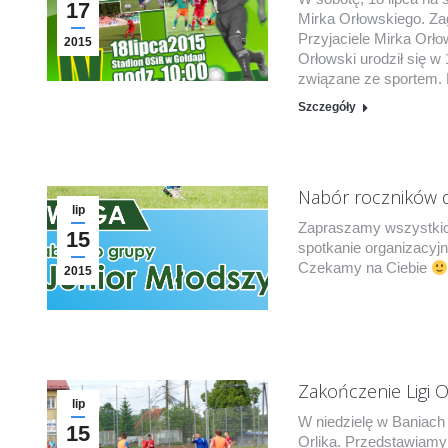
17
Mirka Orłowskiego. Za
Przyjaciele Mirka Orł
2015
Orłowski urodził się w
związane ze sportem. 
Szczegóły
Nabór roczników d
lip
Zapraszamy wszystkic
15
spotkanie organizacyj
Czekamy na Ciebie
2015
Zakończenie Ligi O
lip
W niedzielę w Baniach 
15
Orlika. Przedstawiamy wy