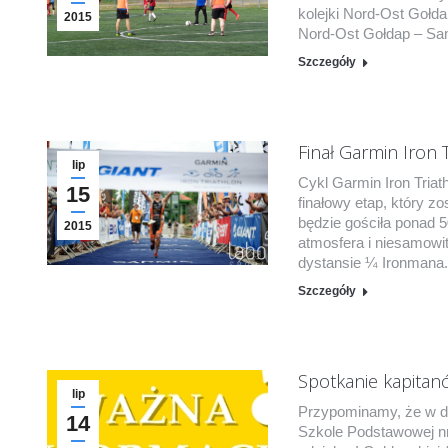
kolejki Nord-Ost Gołda
2015
Nord-Ost Gołdap – Sa
Szczegóły
Finał Garmin Iron T
lip
Cykl Garmin Iron Triat
15
finałowy etap, który 
będzie gościła ponad 
2015
atmosfera i niesamowi
dystansie ¼ Ironmana. 
Szczegóły
Spotkanie kapitan
lip
Przypominamy, że w dn
14
Szkole Podstawowej nr.