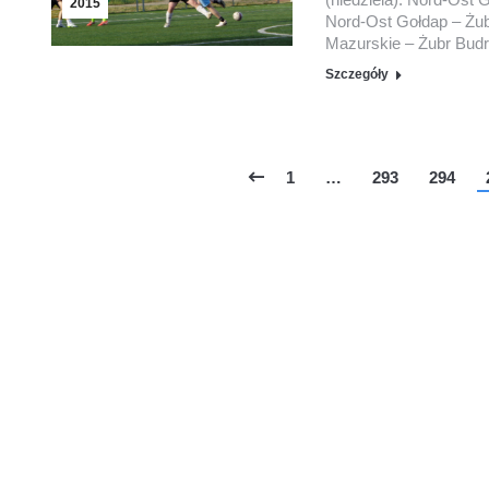
2015
Nord-Ost Gołdap – Żubr
Mazurskie – Żubr Bud
Szczegóły
1
…
293
294