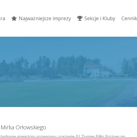
ura
Najważniejsze imprezy
Sekcje i Kluby
Cennik
ura
Najważniejsze imprezy
Sekcje i Kluby
Cennik
m. Mirka Orłowskiego
tadionie miejskim rozegrany zostanie IV Turniej Piłki Nożnej im.