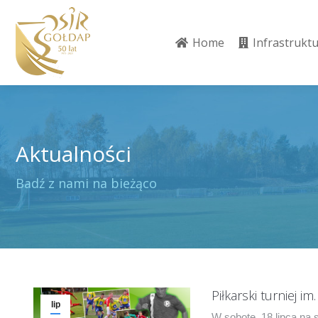
Home
Infrastrukt
Home
Infrastrukt
Aktualności
Jesteś tutaj:
Badź z nami na bieżąco
Piłkarski turniej i
lip
W sobotę, 18 lipca na s