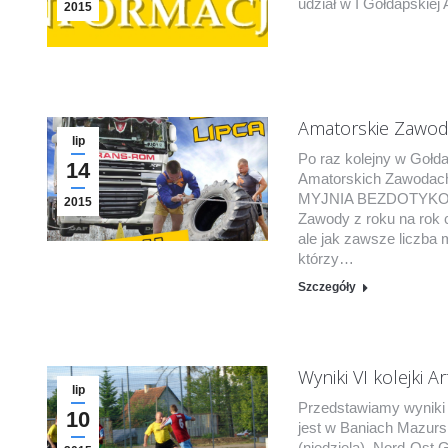
udział w I Gołdapskiej 
2015
Amatorskie Zawod
lip
Po raz kolejny w Goł
14
Amatorskich Zawodac
MYJNIA BEZDOTYKOWA
2015
Zawody z roku na rok 
ale jak zawsze liczba 
którzy…
Szczegóły
Wyniki VI kolejki A
lip
Przedstawiamy wyniki VI
10
jest w Baniach Mazursk
(niedziela). Nord-Ost 