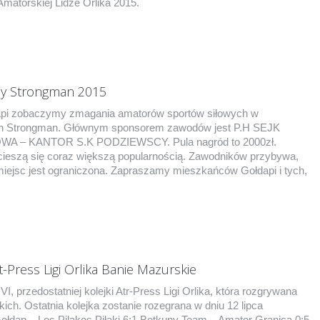
Amatorskiej Lidze Orlika 2015.
y Strongman 2015
dapi zobaczymy zmagania amatorów sportów siłowych w
h Strongman. Głównym sponsorem zawodów jest P.H SEJK
 – KANTOR S.K PODZIEWSCY. Pula nagród to 2000zł.
cieszą się coraz większą popularnością. Zawodników przybywa,
miejsc jest ograniczona. Zapraszamy mieszkańców Gołdapi i tych,
rt-Press Ligi Orlika Banie Mazurskie
, przedostatniej kolejki Atr-Press Ligi Orlika, która rozgrywana
ich. Ostatnia kolejka zostanie rozegrana w dniu 12 lipca
Gołdap – Los Pilakos Piłaki 6:1 Botkuny Team – Amator Granica 0:5