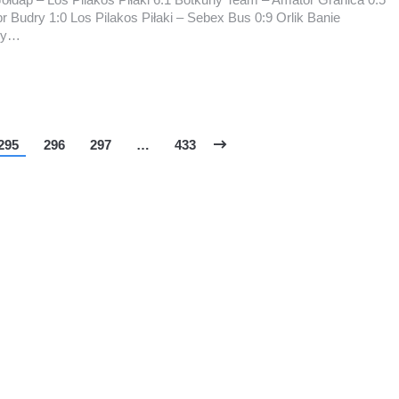
 Budry 1:0 Los Pilakos Piłaki – Sebex Bus 0:9 Orlik Banie
ry…
295
296
297
…
433