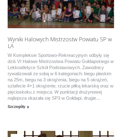
Wyniki Halowych Mistrzostw Powiatu SP w
LA
W Kompleksie Sportowo-Rekreacyjnym odbyły się
dziś VI Halowe Mistrzostwa Powiatu Gołdapskiego w
Lekkoatletyce Szkół Podstawowych. Zawodnicy
rywalizowali ze sobą w 6 kategoriach: biegu płaskim
na 25m, biegu na 3 okrążenia, biegu na 5 okrążeń,
sztafecie 4×1 okrążenie, rzucie piłką lekarską oraz w
pięcioskoku z miejsca. W punktacji drużynowej
najlepsza okazała się SP3 w Gołdapi, drugie…
Szczegóły