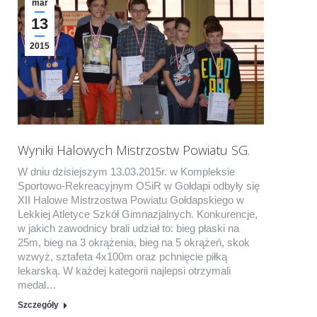
mar
13
2015
Wyniki Halowych Mistrzostw Powiatu SG.
W dniu dzisiejszym 13.03.2015r. w Kompleksie
Sportowo-Rekreacyjnym OSiR w Gołdapi odbyły się
XII Halowe Mistrzostwa Powiatu Gołdapskiego w
Lekkiej Atletyce Szkół Gimnazjalnych. Konkurencje,
w jakich zawodnicy brali udział to: bieg płaski na
25m, bieg na 3 okrążenia, bieg na 5 okrążeń, skok
wzwyż, sztafeta 4x100m oraz pchnięcie piłką
lekarską. W każdej kategorii najlepsi otrzymali
medal…
Szczegóły