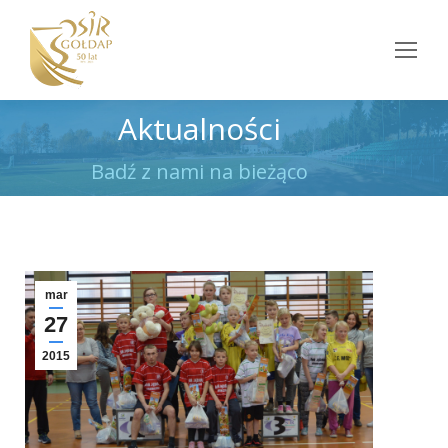
Aktualności
Jesteś tutaj:
Badź z nami na bieżąco
mar
27
2015