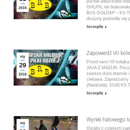
puchar właściciela RB
GHLPN, nie brakowało
2016
BUS GOŁDAP – KS T
drużyny podzieliły się
Szczegóły
Zapowiedź VII kol
sty
Przed nami VII kolejka
29
JAJA Z MAZUR. Począte
zawsze dużo bramek i 
2016
ciekawa. Zapraszamy d
(Niedziela): 10:00 KS
Szczegóły
Wyniki halowego tu
sty
Ostatni z czterech zap