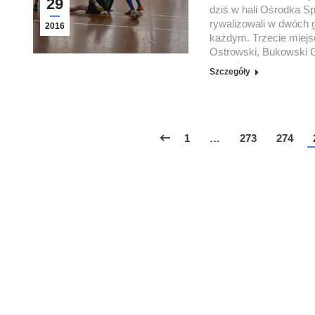
29
dziś w hali Ośrodka Sp
rywalizowali w dwóch 
2016
każdym. Trzecie miejs
Ostrowski, Bukowski G
Szczegóły
1
…
273
274