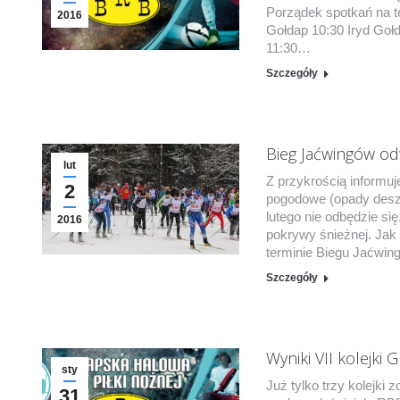
Porządek spotkań na te
2016
Gołdap 10:30 Iryd Go
11:30…
Szczegóły
Bieg Jaćwingów o
lut
Z przykrością informu
2
pogodowe (opady deszc
lutego nie odbędzie si
2016
pokrywy śnieżnej. Jak
terminie Biegu Jaćwin
Szczegóły
Wyniki VII kolejki
sty
Już tylko trzy kolejki 
31