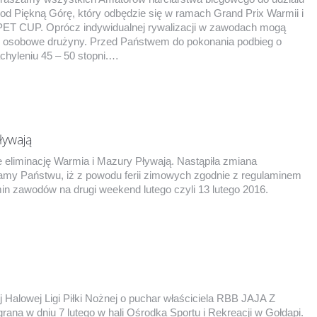
od Piękną Górę, który odbędzie się w ramach Grand Prix Warmii i
 CUP. Oprócz indywidualnej rywalizacji w zawodach mogą
5 osobowe drużyny. Przed Państwem do pokonania podbieg o
chyleniu 45 – 50 stopni.…
ływają
 eliminację Warmia i Mazury Pływają. Nastąpiła zmiana
my Państwu, iż z powodu ferii zimowych zgodnie z regulaminem
min zawodów na drugi weekend lutego czyli 13 lutego 2016.
ej Halowej Ligi Piłki Nożnej o puchar właściciela RBB JAJA Z
na w dniu 7 lutego w hali Ośrodka Sportu i Rekreacji w Gołdapi.