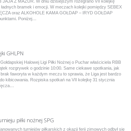
B JAJA Z MAZUR. W dniu dzisiejszym rozegrano VII kolejkę
 ładnych bramek i emocji. W meczach kolejki pomiędzy SEBEX
ĘCZA oraz ALKOHOLE KAMA GOŁDAP – IRYD GOŁDAP
 punktami. Poniżej…
ejki GHLPN
 Gołdapskiej Halowej Ligi Piłki Nożnej o Puchar właściciela RBB
k rozgrywek o godzinie 10:00. Same ciekawe spotkania, jak
brak faworyta w każdym meczu to sprawia, że Liga jest bardzo
o kibicowania. Rozpiska spotkań na VII kolejkę 31 stycznia
 Tęcza…
rnieju piłki nożnej SPG
lanowanych turniejów piłkarskich z okazji ferii zimowych odbył się