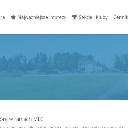
ura
Najważniejsze imprezy
Sekcje i Kluby
Cennik
ura
Najważniejsze imprezy
Sekcje i Kluby
Cennik
Górę w ramach MLC
praszamy wszystkich Amatorów narciarstwa biegowego do udziału