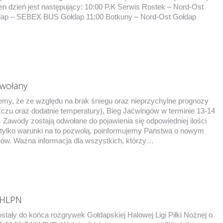
n dzień jest następujący: 10:00 P.K Serwis Rostek – Nord-Ost
łdap – SEBEX BUS Gołdap 11:00 Botkuny – Nord-Ost Gołdap
dwołany
jemy, że ze względu na brak śniegu oraz nieprzychylne prognozy
zu oraz dodatnie temperatury), Bieg Jaćwingów w terminie 13-14
ę. Zawody zostają odwołane do pojawienia się odpowiedniej ilości
 tylko warunki na to pozwolą, poinformujemy Państwa o nowym
gów. Ważna informacja dla wszystkich, którzy…
 GHLPN
zostały do końca rozgrywek Gołdapskiej Halowej Ligi Piłki Nożnej o