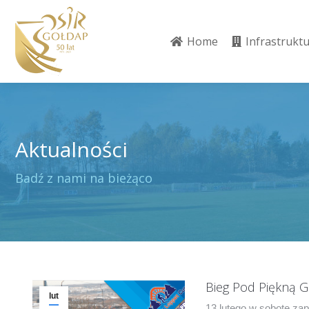
Home
Infrastrukt
Home
Infrastrukt
Aktualności
Jesteś tutaj:
Badź z nami na bieżąco
Bieg Pod Piękną 
lut
13 lutego w sobotę za