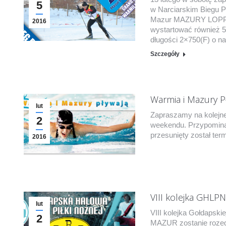
5
w Narciarskim Biegu P
Mazur MAZURY LOPPET
2016
wystartować również 
długości 2×750(F) o na
Szczegóły
Warmia i Mazury P
lut
Zapraszamy na kolejne
2
weekendu. Przypomina
przesunięty został ter
2016
VIII kolejka GHLPN
lut
VIII kolejka Gołdapski
2
MAZUR zostanie rozegra