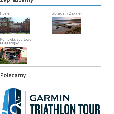
Hostel
Słoneczny Zakątek
Kompleks sportowo -
rekreacyjny
Polecamy