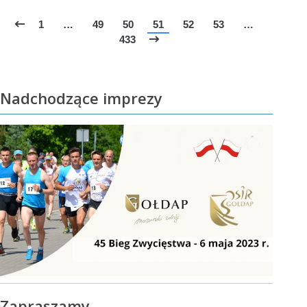
1
…
49
50
51
52
53
…
433
Nadchodzące imprezy
Zapraszamy