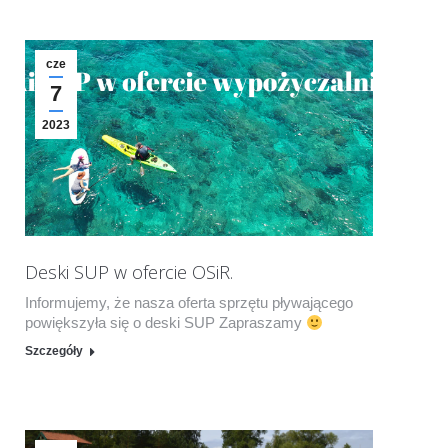
cze
7
2023
Deski SUP w ofercie OSiR.
Informujemy, że nasza oferta sprzętu pływającego
powiększyła się o deski SUP Zapraszamy
Szczegóły