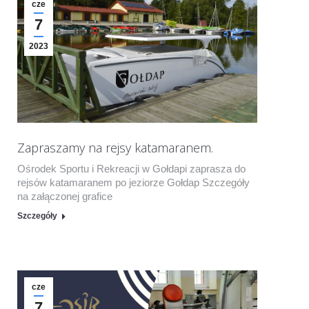
cze
7
2023
Zapraszamy na rejsy katamaranem.
Ośrodek Sportu i Rekreacji w Gołdapi zaprasza do
rejsów katamaranem po jeziorze Gołdap Szczegóły
na załączonej grafice
Szczegóły
cze
7