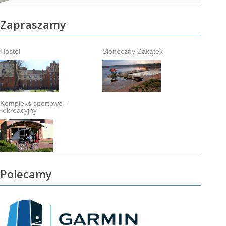
Zapraszamy
Hostel
Słoneczny Zakątek
Kompleks sportowo -
rekreacyjny
Polecamy