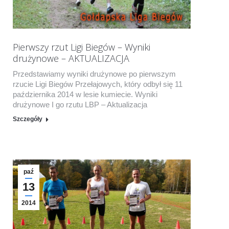
Pierwszy rzut Ligi Biegów – Wyniki
drużynowe – AKTUALIZACJA
Przedstawiamy wyniki drużynowe po pierwszym
rzucie Ligi Biegów Przełajowych, który odbył się 11
października 2014 w lesie kumiecie. Wyniki
drużynowe I go rzutu LBP – Aktualizacja
Szczegóły
paź
13
2014