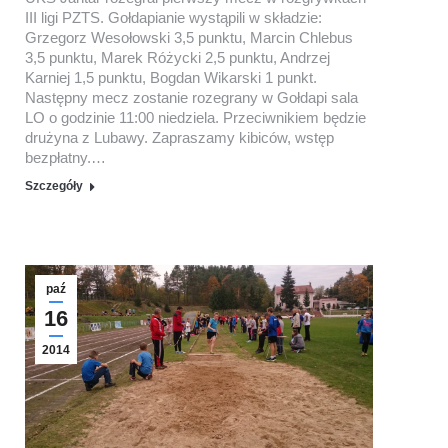
III ligi PZTS. Gołdapianie wystąpili w składzie:
Grzegorz Wesołowski 3,5 punktu, Marcin Chlebus
3,5 punktu, Marek Różycki 2,5 punktu, Andrzej
Karniej 1,5 punktu, Bogdan Wikarski 1 punkt.
Następny mecz zostanie rozegrany w Gołdapi sala
LO o godzinie 11:00 niedziela. Przeciwnikiem będzie
drużyna z Lubawy. Zapraszamy kibiców, wstęp
bezpłatny.…
Szczegóły
paź
16
2014