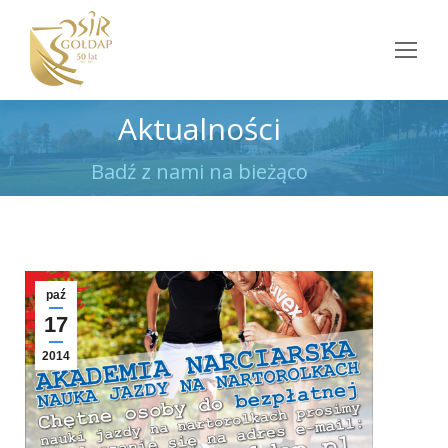
Aktualności
Jesteś tutaj:
Badź z nami na bieżąco
paź
17
2014