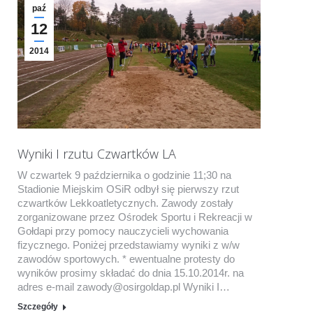
paź
12
2014
Wyniki I rzutu Czwartków LA
W czwartek 9 października o godzinie 11;30 na
Stadionie Miejskim OSiR odbył się pierwszy rzut
czwartków Lekkoatletycznych. Zawody zostały
zorganizowane przez Ośrodek Sportu i Rekreacji w
Gołdapi przy pomocy nauczycieli wychowania
fizycznego. Poniżej przedstawiamy wyniki z w/w
zawodów sportowych. * ewentualne protesty do
wyników prosimy składać do dnia 15.10.2014r. na
adres e-mail zawody@osirgoldap.pl Wyniki I…
Szczegóły