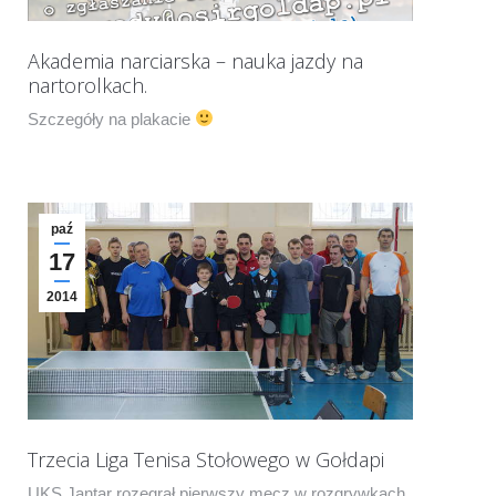
Akademia narciarska – nauka jazdy na
nartorolkach.
Szczegóły na plakacie
paź
17
2014
Trzecia Liga Tenisa Stołowego w Gołdapi
UKS Jantar rozegrał pierwszy mecz w rozgrywkach