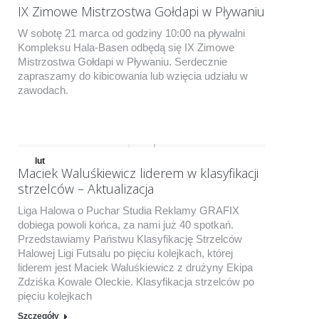
IX Zimowe Mistrzostwa Gołdapi w Pływaniu
W sobotę 21 marca od godziny 10:00 na pływalni
Kompleksu Hala-Basen odbędą się IX Zimowe
Mistrzostwa Gołdapi w Pływaniu. Serdecznie
zapraszamy do kibicowania lub wzięcia udziału w
zawodach.
lut
Maciek Waluśkiewicz liderem w klasyfikacji
16
strzelców – Aktualizacja
2015
Liga Halowa o Puchar Studia Reklamy GRAFIX
dobiega powoli końca, za nami już 40 spotkań.
Przedstawiamy Państwu Klasyfikację Strzelców
Halowej Ligi Futsalu po pięciu kolejkach, której
liderem jest Maciek Waluśkiewicz z drużyny Ekipa
Zdziśka Kowale Oleckie. Klasyfikacja strzelców po
pięciu kolejkach
Szczegóły