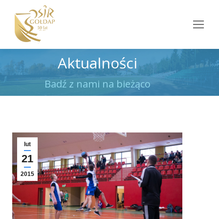
Aktualności
Jesteś tutaj:
Badź z nami na bieżąco
lut
21
2015