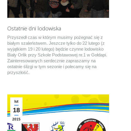
Ostatnie dni lodowiska
Przyszedł czas w którym musimy pożegnać się z
białym szaleństwem. Jeszcze tylko do 22 lutego (z
wyjątkiem 19 i 20 lutego) będzie czynne lodowisko
Biały Orlik przy Szkole Podstawowej nr.1 w Gołdapi.
Zainteresowanych serdecznie zapraszamy na
ostatnie ślizgi w tym sezonie i polecamy się na
przyszłość.
lut
18
2015