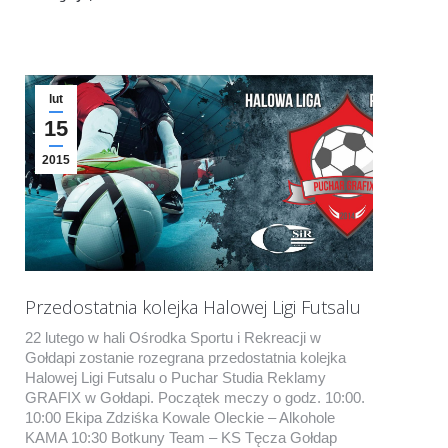
lut
15
2015
Przedostatnia kolejka Halowej Ligi Futsalu
22 lutego w hali Ośrodka Sportu i Rekreacji w
Gołdapi zostanie rozegrana przedostatnia kolejka
Halowej Ligi Futsalu o Puchar Studia Reklamy
GRAFIX w Gołdapi. Początek meczy o godz. 10:00.
10:00 Ekipa Zdziśka Kowale Oleckie – Alkohole
KAMA 10:30 Botkuny Team – KS Tęcza Gołdap