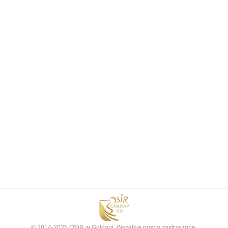
© 2014-2025 OSiR w Gołdapi. Wszelkie prawa zastrzeżone.