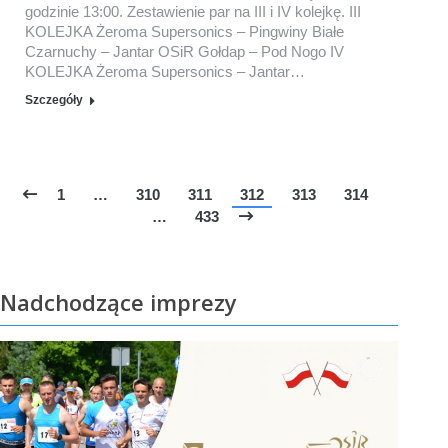
godzinie 13:00. Zestawienie par na III i IV kolejkę. III
KOLEJKA Żeroma Supersonics – Pingwiny Białe
Czarnuchy – Jantar OSiR Gołdap – Pod Nogo IV
KOLEJKA Żeroma Supersonics – Jantar…
Szczegóły
1
…
310
311
312
313
314
…
433
Nadchodzące imprezy