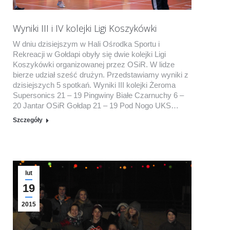
Wyniki III i IV kolejki Ligi Koszykówki
W dniu dzisiejszym w Hali Ośrodka Sportu i
Rekreacji w Gołdapi obyły się dwie kolejki Ligi
Koszykówki organizowanej przez OSiR. W lidze
bierze udział sześć drużyn. Przedstawiamy wyniki z
dzisiejszych 5 spotkań. Wyniki III kolejki Żeroma
Supersonics 21 – 19 Pingwiny Białe Czarnuchy 6 –
20 Jantar OSiR Gołdap 21 – 19 Pod Nogo UKS…
Szczegóły
lut
19
2015