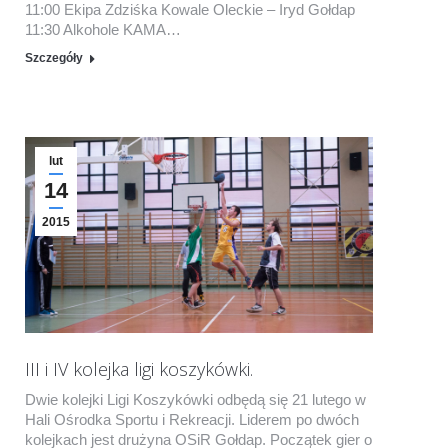
11:00 Ekipa Zdziśka Kowale Oleckie – Iryd Gołdap
11:30 Alkohole KAMA…
Szczegóły
lut
14
2015
III i IV kolejka ligi koszykówki.
Dwie kolejki Ligi Koszykówki odbędą się 21 lutego w
Hali Ośrodka Sportu i Rekreacji. Liderem po dwóch
kolejkach jest drużyna OSiR Gołdap. Początek gier o