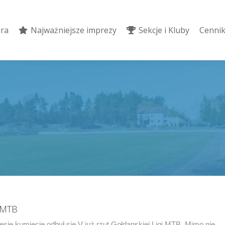
ura
Najważniejsze imprezy
Sekcje i Kluby
Cennik
ura
Najważniejsze imprezy
Sekcje i Kluby
Cennik
i MTB
esie kumiecie odbył się V już rzut Gołdapskiej Ligi MTB. Mimo nie