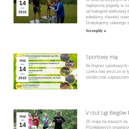
14
najlepszej pogody w z
od kategorii wiekowej 
2016
witaliśmy również now
Gratulujemy udanego 
Szczegóły
Sportowy maj
maj
Ile imprez sportowych
14
czeka nas jeszcze w 
serdecznie zaprasza
2016
V rzut Ligi Biegów 
maj
25 maja na trasach na 
14
Przełajowych organizo