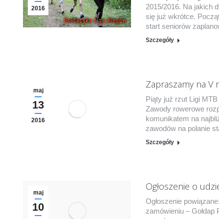
2015/2016. Na jakich 
2016
się już wkrótce. Pocz
start seniorów zaplan
Szczegóły
Zapraszamy na V r
maj
Piąty już rzut Ligi MT
13
Zawody rowerowe rozpo
komunikatem na najbli
2016
zawodów na polanie st
Szczegóły
Ogłoszenie o udzi
maj
Ogłoszenie powiązane:
10
zamówieniu – Gołdap 