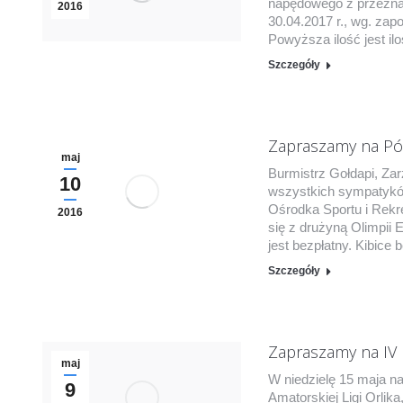
napędowego z przezna
2016
30.04.2017 r., wg. za
Powyższa ilość jest il
Szczegóły
Zapraszamy na Pół
maj
Burmistrz Gołdapi, Za
10
wszystkich sympatyków 
Ośrodka Sportu i Rekr
2016
się z drużyną Olimpii
jest bezpłatny. Kibice
Szczegóły
Zapraszamy na IV
maj
W niedzielę 15 maja n
9
Amatorskiej Ligi Orlik