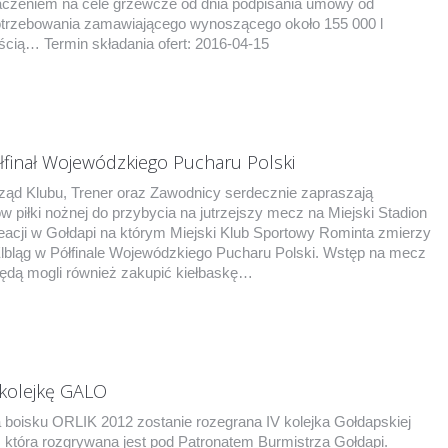
czeniem na cele grzewcze od dnia podpisania umowy od
potrzebowania zamawiającego wynoszącego około 155 000 l
ością… Termin składania ofert: 2016-04-15
finał Wojewódzkiego Pucharu Polski
rząd Klubu, Trener oraz Zawodnicy serdecznie zapraszają
piłki nożnej do przybycia na jutrzejszy mecz na Miejski Stadion
eacji w Gołdapi na którym Miejski Klub Sportowy Rominta zmierzy
 Elbląg w Półfinale Wojewódzkiego Pucharu Polski. Wstęp na mecz
 będą mogli również zakupić kiełbaskę…
 kolejkę GALO
a boisku ORLIK 2012 zostanie rozegrana IV kolejka Gołdapskiej
a, która rozgrywana jest pod Patronatem Burmistrza Gołdapi.