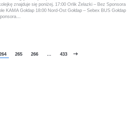
olejkę znajduje się poniżej. 17:00 Orlik Żelazki – Bez Sponsora
hole KAMA Gołdap 18:00 Nord-Ost Gołdap – Sebex BUS Gołdap
Sponsora…
264
265
266
…
433