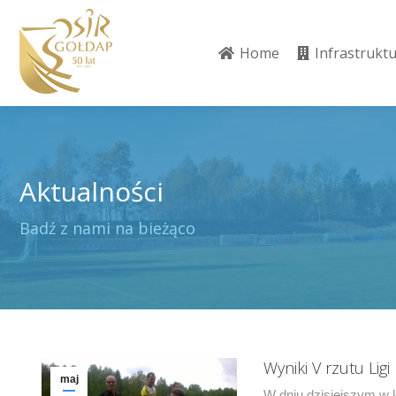
Home
Infrastrukt
Home
Infrastrukt
Aktualności
Jesteś tutaj:
Badź z nami na bieżąco
Wyniki V rzutu Lig
maj
W dniu dzisiejszym w l