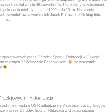
awodach udział wzięło 48 zawodników. Uczestnicy w zależności
do pokonania mieli dystans od 1000m do 10km. Na starcie
ych zawodników, a wśród nich Jacek Rakowski z Gołdap Info.
startu…
 organizowanych przez Ośrodek Sportu i Rekreacji w Gołdapi
tym miesiącu ?? Zobaczcie Państwo sami
Na wszystkie
my
Przełajowych – Aktualizacja
stadionie miejskim OSiR odbędzie się V i ostatni rzut Ligi Biegów
wany przez Ośrodek Sportu i Rekreacji w Gołdapi sezonu