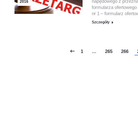
napędowego z przeznac
2016
formularza ofertowego 
nr 1 – formularz oferto
Szczegóły
1
…
265
266