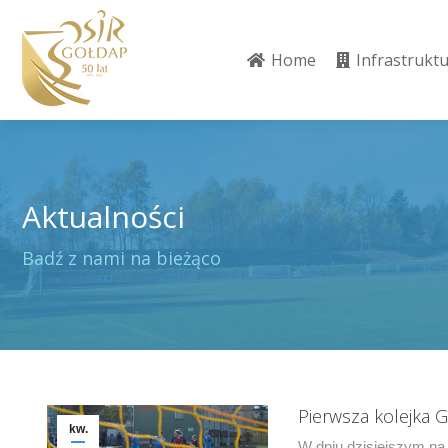
Home
Infrastrukt
Home
Infrastrukt
Aktualności
Jesteś tutaj:
Badź z nami na bieżąco
Pierwsza kolejka 
kw.
W dniu dzisiejszym na