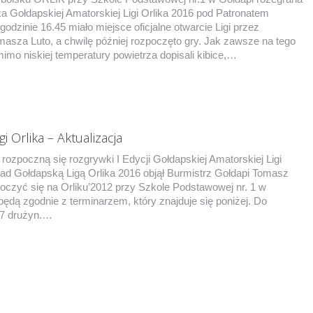
ka Gołdapskiej Amatorskiej Ligi Orlika 2016 pod Patronatem
odzinie 16.45 miało miejsce oficjalne otwarcie Ligi przez
asza Luto, a chwilę później rozpoczęto gry. Jak zawsze na tego
mo niskiej temperatury powietrza dopisali kibice,…
gi Orlika – Aktualizacja
 rozpoczną się rozgrywki I Edycji Gołdapskiej Amatorskiej Ligi
nad Gołdapską Ligą Orlika 2016 objął Burmistrz Gołdapi Tomasz
oczyć się na Orliku’2012 przy Szkole Podstawowej nr. 1 w
będą zgodnie z terminarzem, który znajduje się poniżej. Do
 7 drużyn.…