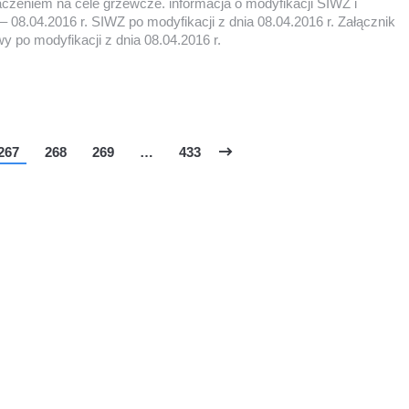
zeniem na cele grzewcze. informacja o modyfikacji SIWZ i
– 08.04.2016 r. SIWZ po modyfikacji z dnia 08.04.2016 r. Załącznik
wy po modyfikacji z dnia 08.04.2016 r.
267
268
269
…
433