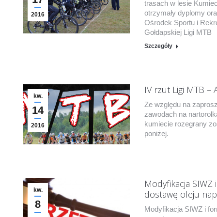
trasach w lesie Kumiec
otrzymały dyplomy ora
2016
Ośrodek Sportu i Rekr
Gołdapskiej Ligi MTB
Szczegóły
IV rzut Ligi MTB – 
kw.
Ze względu na zaprosz
14
zawodach na nartorolka
kumiecie rozegrany zo
2016
poniżej.
Modyfikacja SIWZ 
kw.
dostawę oleju na
8
Modyfikacja SIWZ i for