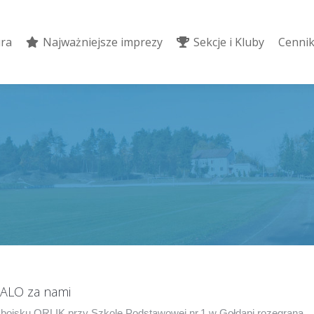
ura
Najważniejsze imprezy
Sekcje i Kluby
Cennik
ura
Najważniejsze imprezy
Sekcje i Kluby
Cennik
GALO za nami
 boisku ORLIK przy Szkole Podstawowej nr.1 w Gołdapi rozegrana