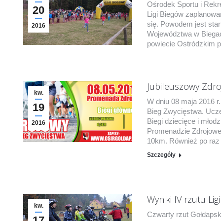
Ośrodek Sportu i Rekre
20
Ligi Biegów zaplanowan
się. Powodem jest star
2016
Województwa w Biegach
powiecie Ostródzkim p
Jubileuszowy Zdro
kw.
W dniu 08 maja 2016 r.
19
Bieg Zwycięstwa. Ucze
Biegi dziecięce i mło
2016
Promenadzie Zdrojowej
10km. Również po raz
Szczegóły
Wyniki IV rzutu Lig
kw.
Czwarty rzut Gołdapsk
17