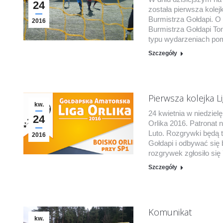
24
została pierwsza kolej
Burmistrza Gołdapi. O g
2016
Burmistrza Gołdapi Tom
typu wydarzeniach pomi
Szczegóły
Pierwsza kolejka Li
kw.
24 kwietnia w niedzielę
24
Orlika 2016. Patronat 
Luto. Rozgrywki będą t
2016
Gołdapi i odbywać się 
rozgrywek zgłosiło się
Szczegóły
Komunikat
kw.