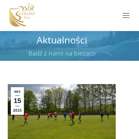
Aktualności
Jesteś tutaj:
Badź z nami na bieżąco
wrz
15
2015