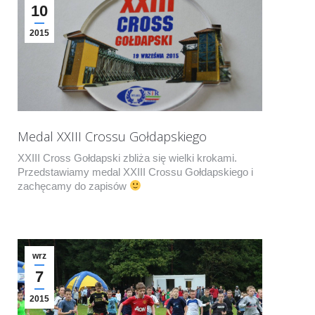
10
2015
Medal XXIII Crossu Gołdapskiego
XXIII Cross Gołdapski zbliża się wielki krokami.
Przedstawiamy medal XXIII Crossu Gołdapskiego i
zachęcamy do zapisów
wrz
7
2015