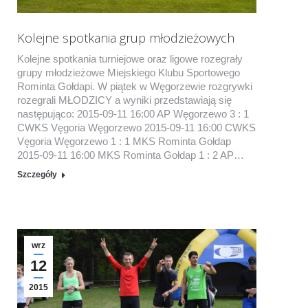
Kolejne spotkania grup młodzieżowych
Kolejne spotkania turniejowe oraz ligowe rozegrały
grupy młodzieżowe Miejskiego Klubu Sportowego
Rominta Gołdapi. W piątek w Węgorzewie rozgrywki
rozegrali MŁODZICY a wyniki przedstawiają się
następująco: 2015-09-11 16:00 AP Węgorzewo 3 : 1
CWKS Vęgoria Węgorzewo 2015-09-11 16:00 CWKS
Vęgoria Węgorzewo 1 : 1 MKS Rominta Gołdap
2015-09-11 16:00 MKS Rominta Gołdap 1 : 2 AP…
Szczegóły
wrz
12
2015