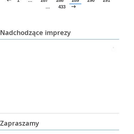
1
…
287
288
289
290
291
…
433
Nadchodzące imprezy
Zapraszamy