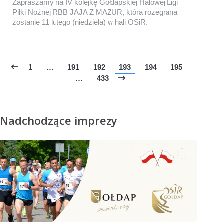
Zapraszamy na IV kolejkę Gołdapskiej Halowej Ligi
Piłki Nożnej RBB JAJA Z MAZUR, która rozegrana
zostanie 11 lutego (niedziela) w hali OSiR.
1
…
191
192
193
194
195
…
433
Nadchodzące imprezy