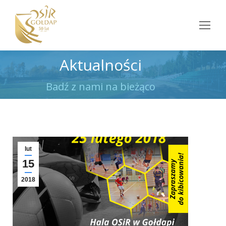
Aktualności
Jesteś tutaj:
Badź z nami na bieżąco
lut
15
2018