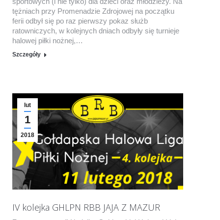
sportowych (i nie tylko) dla dzieci oraz młodzieży. Na
tężniach przy Promenadzie Zdrojowej na początku
ferii odbył się po raz pierwszy pokaz służb
ratowniczych, w kolejnych dniach odbyły się turnieje
halowej piłki nożnej,…
Szczegóły
lut
1
2018
IV kolejka GHLPN RBB JAJA Z MAZUR