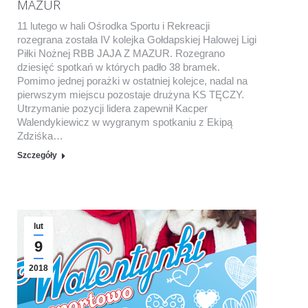
MAZUR
11 lutego w hali Ośrodka Sportu i Rekreacji
rozegrana została IV kolejka Gołdapskiej Halowej Ligi
Piłki Nożnej RBB JAJA Z MAZUR. Rozegrano
dziesięć spotkań w których padło 38 bramek.
Pomimo jednej porażki w ostatniej kolejce, nadal na
pierwszym miejscu pozostaje drużyna KS TĘCZY.
Utrzymanie pozycji lidera zapewnił Kacper
Walendykiewicz w wygranym spotkaniu z Ekipą
Zdziśka…
Szczegóły
lut
9
2018