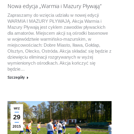
Nowa edycja „Warmia i Mazury Pływają”
Zapraszamy do wzięcia udziału w nowej edycji
WARMIA I MAZURY PŁYWAJĄ. Akcja Warmia i
Mazury Pływają jest cyklem zawodów pływackich
dla amatorów. Miejscem akcji są ośrodki basenowe
w województwie warmińsko-mazurskim, w
miejscowościach: Dobre Miasto, Iława, Gołdap,
Olsztyn, Olecko, Ostróda. Akcja składać się będzie z
dziewięciu eliminacji rozgrywanych w wyżej
wymienionych ośrodkach. Akcja kończyć się
będzie…
Szczegóły
wrz
29
2015