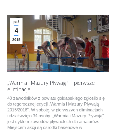
paź
4
2015
„Warmia i Mazury Pływają” – pierwsze
eliminacje
49 zawodników z powiatu gołdapskiego zgłosiło się
do tegorocznej edycji „Warmia i Mazury Pływają
2015/2016”. W sobotę, w pierwszych eliminacjach
udział wzięło 34 osoby. „Warmia i Mazury Pływają”
jest cyklem zawodów pływackich dla amatorów.
Miejscem akcji są ośrodki basenowe w