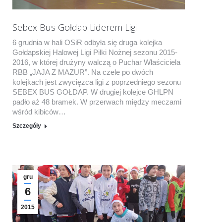
Sebex Bus Gołdap Liderem Ligi
6 grudnia w hali OSiR odbyła się druga kolejka
Gołdapskiej Halowej Ligi Piłki Nożnej sezonu 2015-
2016, w której drużyny walczą o Puchar Właściciela
RBB „JAJA Z MAZUR”. Na czele po dwóch
kolejkach jest zwycięzca ligi z poprzedniego sezonu
SEBEX BUS GOŁDAP. W drugiej kolejce GHLPN
padło aż 48 bramek. W przerwach między meczami
wśród kibiców…
Szczegóły
gru
6
2015