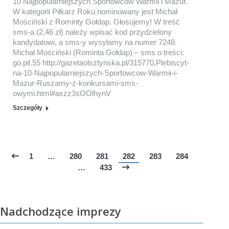
10 Najpopularniejszych Sportowców Warmii i Mazur.
W kategorii Piłkarz Roku nominowany jest Michał
Mościński z Rominty Gołdap. Głosujemy! W treść
sms-a (2,46 zł) należy wpisać kod przydzielony
kandydatowi, a sms-y wysyłamy na numer 7248.
Michał Mościński (Rominta Gołdap) – sms o treści:
go.pil.55 http://gazetaolsztynska.pl/315770,Plebiscyt-
na-10-Najpopularniejszych-Sportowcow-Warmii-i-
Mazur-Ruszamy-z-konkursami-sms-
owymi.html#axzz3sOOlhynV
Szczegóły
1
…
280
281
282
283
284
…
433
Nadchodzące imprezy