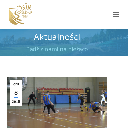
Aktualności
Jesteś tutaj:
Badź z nami na bieżąco
gru
8
2015