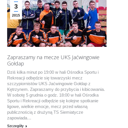
3
2015
Zapraszamy na mecze UKS Jaćwingowie
Gołdap
Dziś kilka minut po 19:00 w hali Ośrodka Sportu i
Rekreacji odbędzie się towarzyski mecz
szczypiornistów UKS Jaćwingowie Gołdap z
Kętrzynem. Zapraszamy do przybycia i kibicowania.
W sobotę 5 grudnia o godz. 18:00 w hali Ośrodka
Sportu i Rekreacji odbędzie się kolejne spotkanie
ligowe, wielkie emocje, mecz przed własną
publicznością z drużyną TS Siemiatycze
zapowiada…
Szczegóły