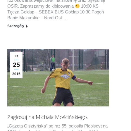
rozlosowania wejściówki na siłownię oraz pływalnię
OSiR. Zapraszamy do kibicowania
10:00 KS
Tęcza Gołdap – SEBEX BUS Gołdap 10:30 Pogoń
Banie Mazurskie – Nord-Ost…
Szczegóły
lis
25
2015
Zagłosuj na Michała Mościńskiego.
„Gazeta Olsztyńska” po raz 55. ogłosiła Plebiscyt na