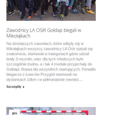
Zawodnicy LA OSiR Gołdap biegali w
Mikołajkach
Na dzisiejszych zawodach, które odbyły się w
Mikołajkach wszyscy zawodnicy LA Osir spisali się
znakomicie, startowali w kategoriach gdzie udział
brały 3 roczniki, wiec dla tych młodszych było
szczególnie trudno, a i tak 4 medale przyjechały do
Gołdapi. Brawa dla wszystkich startujących. Ponadto
biegacze z Łowców Przygód startowali na
dystansach 10km i w półmaratonie rownież…
Szczegóły
gru